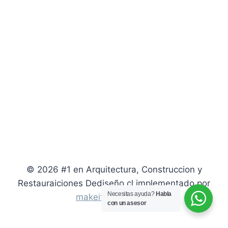
© 2026 #1 en Arquitectura, Construccion y
Restauraiciones Dediseño.cl implementado por
Necesitas ayuda?
Habla
makeitremote.com
con un asesor